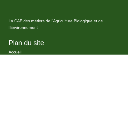
La CAE des métiers de l’Agriculture Biologique et de
l’Environnement
Plan du site
Accueil
Notre coopérative
Nous rejoindre
Nos métiers et nos services
Contact
Liens utiles
Mentions Légales
Localisation
Pole Realis, 710 rue favre de Saint Castor 34080 montpellier